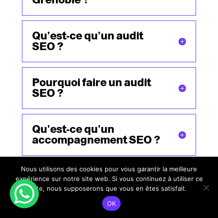
Qu’est-ce qu’un audit
SEO ?
Pourquoi faire un audit
SEO ?
Qu’est-ce qu’un
accompagnement SEO ?
Nous utilisons des cookies pour vous garantir la meilleure
Combien coûte un
expérience sur notre site web. Si vous continuez à utiliser ce
consultant SEO à
site, nous supposerons que vous en êtes satisfait.
Grenoble?
OK