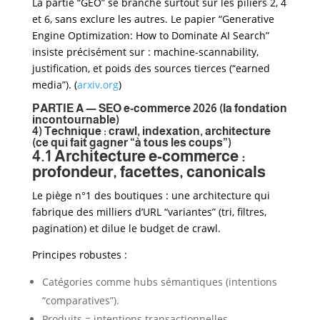
La partie “GEO” se branche surtout sur les piliers 2, 4
et 6, sans exclure les autres. Le papier “Generative
Engine Optimization: How to Dominate AI Search”
insiste précisément sur : machine-scannability,
justification, et poids des sources tierces (“earned
media”). (
arxiv.org
)
PARTIE A — SEO e-commerce 2026 (la fondation
incontournable)
4) Technique : crawl, indexation, architecture
(ce qui fait gagner “à tous les coups”)
4.1 Architecture e-commerce :
profondeur, facettes, canonicals
Le piège n°1 des boutiques : une architecture qui
fabrique des milliers d’URL “variantes” (tri, filtres,
pagination) et dilue le budget de crawl.
Principes robustes :
Catégories comme hubs sémantiques (intentions
“comparatives”).
Produits = intentions transactionnelles.