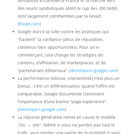
tendances e-commerce France et la marche vers
des seuils symboliques (dont le cap des 200 Md€)
sont largement commentées par la Fevad.
(
fevad.com
)
Google durcit la lutte contre les pratiques qui
“hackent” la confiance (abus de réputation,
contenus tiers opportunistes). Pour un e-
commerçant, cela change les stratégies de
contenu, d’affiliation, de marketplaces, et de
“partenariats éditoriaux”. (
developers.google.com
)
La performance (vitesse, interactivité) n’est plus un
bonus : c’est un différenciateur quand l’offre est
comparable. Google documente clairement
l’importance d’une bonne “page experience”.
(
developers.google.com
)
La réponse générative remet en cause le modèle
“clic → site”. Même si vous ne perdez pas tout le
trafic, vous perdez une partie de la visibilité si vous