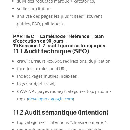
suivi des requêtes marque + catégories,
veille sur citations,
analyse des pages les plus “citées” (souvent
guides, FAQ, politiques).
PARTIE C — La méthode “référence” : plan
d’exécution en 90 jours
11) Semaine 1–2 : audit qui ne se trompe pas
11.1 Audit technique (SEO)
crawl : Erreurs 4xx/5xx, redirections, duplication,
facettes : explosion d’URL,
index : Pages inutiles indexées,
logs : budget crawl,
CWV/INP : pages money (catégories top, produits
top). (
developers.google.com
)
11.2 Audit sémantique (intention)
top catégories = intentions “choisir/comparer”,
top produits = intentions “acheter/avis/prix”.