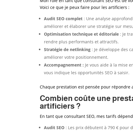
Mon rôle en tant que consultant SEO est de v
Voici ce que je peux faire pour les artificiers
:
Audit SEO complet
: Une analyse approfondie
améliorer et élaborer une stratégie sur mes
Optimisation technique et éditoriale
: Je tr
rendre plus performants et attractifs.
Stratégie de netlinking
: Je développe des c
améliorer votre positionnement.
Accompagnement :
Je vous aide à la mise e
vous indique les opportunités SEO à saisir.
Chaque prestation est pensée pour répondre au
Combien coûte une presta
artificiers ?
En tant que consultant SEO, mes tarifs dépende
Audit SEO
: Les prix débutent à 790 € pour de