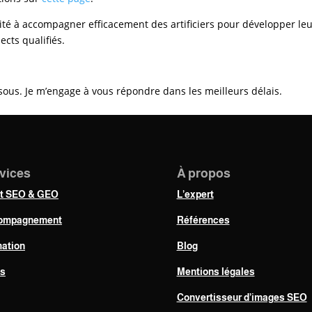
té à accompagner efficacement des artificiers
pour développer le
ects qualifiés.
sous. Je m’engage à vous répondre dans les meilleurs délais.
vices
À propos
it SEO & GEO
L’expert
ompagnement
Références
ation
Blog
fs
Mentions légales
Convertisseur d’images SEO