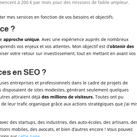
mmencent à 200 € par mois pour des missions de faible ampleur.
er mes services en fonction de vos besoins et objectifs.
nce ?
ne
approche unique
. Avec une expérience auprès de nombreux
mprends vos enjeux et vos attentes. Mon objectif est d’
obtenir des
iser votre retour sur investissement, tout en mettant en avant vos
ces en SEO ?
uses entreprises et professionnels dans le cadre de projets de
ts disposaient de sites modestes, générant seulement quelques
utres attiraient déjà
des millions de visiteurs.
Toutes ont pu
e leur trafic organique grâce aux actions stratégiques que j’ai mi
er avec des startups, des industries, des auto-écoles, des artisans, de
tions mobiles, des avocats, et bien d’autres encore ! Vous pouvez
tions sur
cette page
.