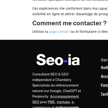
Ces expériences me confortent dans ma capaci
visibilité en ligne et attirer davantage de prosp
Comment me contacter ?
Utilisez la
page contact
ou le formulaire ci-des
Seo
-
ia
Ser
Aud
Consultant SEO & GEO
Acc
indépendant à Chambéry.
Form
Spécialiste du référencement
naturel sur Google, ChatGPT et
Tari
Perplexity.
Accompagnement
SEO
pour
PME
,
startups
,
e-
commerces
et
professionnels