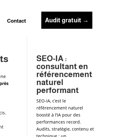
Audit gratuit →
g
Contact
ts
SEO-IA :
consultant en
référencement
ine
naturel
uprès
performant
SEO-IA, c’est le
référencement naturel
is.
boosté à l’IA pour des
e
performances record.
nt
Audits, stratégie, contenu et
technique : un