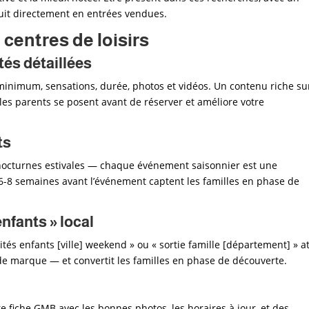
duit directement en entrées vendues.
centres de loisirs
tés détaillées
 minimum, sensations, durée, photos et vidéos. Un contenu riche su
es parents se posent avant de réserver et améliore votre
ts
nocturnes estivales — chaque événement saisonnier est une
6-8 semaines avant l’événement captent les familles en phase de
enfants » local
és enfants [ville] weekend » ou « sortie famille [département] » at
 de marque — et convertit les familles en phase de découverte.
e fiche GMB avec les bonnes photos, les horaires à jour, et des