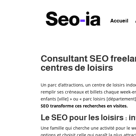
Seo
-
ia
Accueil
Consultant SEO freelan
centres de loisirs
Un parc d’attractions, un centre de loisirs ind
remplir ses créneaux et billets chaque week-en
enfants [ville] » ou « parc loisirs [départemen
SEO transforme ces recherches en visites.
Le SEO pour les loisirs : i
Une famille qui cherche une activité pour le 
options et choisit celle qui paraît la plus attr