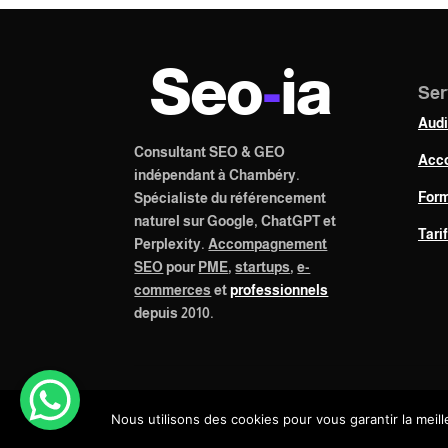
Seo
-
ia
Ser
Aud
Consultant SEO & GEO
Acc
indépendant à Chambéry.
Form
Spécialiste du référencement
naturel sur Google, ChatGPT et
Tari
Perplexity.
Accompagnement
SEO
pour
PME
,
startups
,
e-
commerces
et
professionnels
depuis 2010.
© 2026 Yoann Génier · SEO-IA
Nous utilisons des cookies pour vous garantir la meill