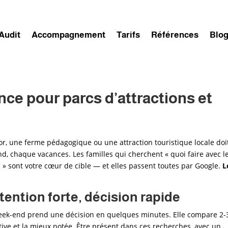
Audit
Accompagnement
Tarifs
Références
Blo
ce pour parcs d’attractions et
oor, une ferme pédagogique ou une attraction touristique locale doi
d, chaque vacances. Les familles qui cherchent « quoi faire avec l
t] » sont votre cœur de cible — et elles passent toutes par Google.
L
ntention forte, décision rapide
week-end prend une décision en quelques minutes. Elle compare 2-
active et la mieux notée. Être présent dans ces recherches, avec un