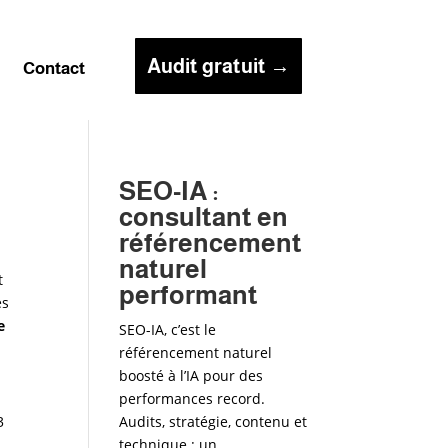
Audit gratuit →
g
Contact
SEO-IA :
consultant en
référencement
naturel
t
performant
es
e
SEO-IA, c’est le
référencement naturel
boosté à l’IA pour des
performances record.
3
Audits, stratégie, contenu et
technique : un