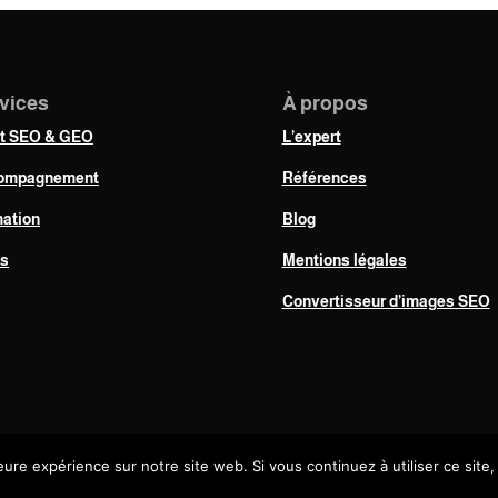
vices
À propos
it SEO & GEO
L’expert
ompagnement
Références
ation
Blog
fs
Mentions légales
Convertisseur d’images SEO
eure expérience sur notre site web. Si vous continuez à utiliser ce sit