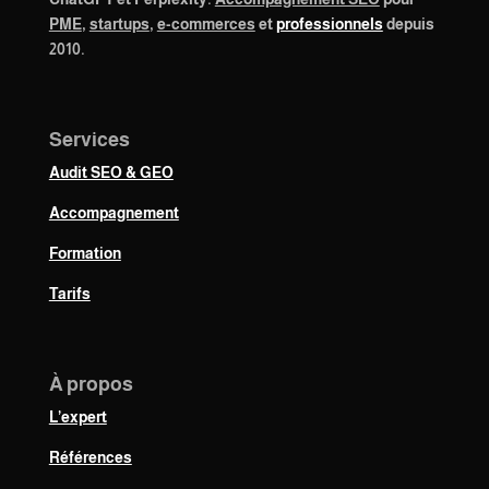
PME
,
startups
,
e-commerces
et
professionnels
depuis
2010.
Services
Audit SEO & GEO
Accompagnement
Formation
Tarifs
À propos
L’expert
Références