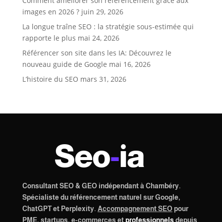
Comment améliorer son référencement grâce aux
images en 2026 ?
juin 29, 2026
La longue traîne SEO : la stratégie sous-estimée qui
rapporte le plus
mai 24, 2026
Référencer son site dans les IA: Découvrez le
nouveau guide de Google
mai 16, 2026
L’histoire du SEO
mars 31, 2026
Seo
-
ia
Consultant SEO & GEO indépendant à Chambéry.
Spécialiste du référencement naturel sur Google,
ChatGPT et Perplexity.
Accompagnement SEO
pour
PME
,
startups
,
e-commerces
et
professionnels
depuis