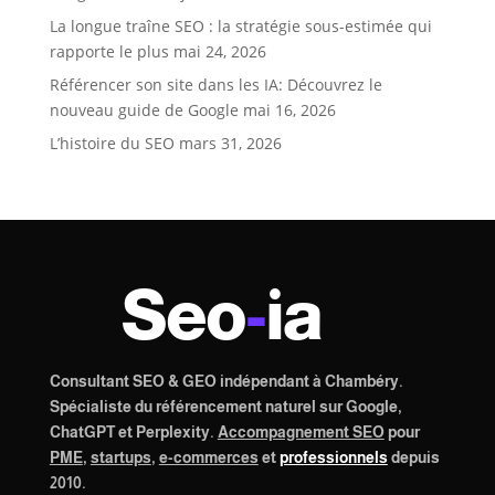
La longue traîne SEO : la stratégie sous-estimée qui
rapporte le plus
mai 24, 2026
Référencer son site dans les IA: Découvrez le
nouveau guide de Google
mai 16, 2026
L’histoire du SEO
mars 31, 2026
Seo
-
ia
Consultant SEO & GEO indépendant à Chambéry.
Spécialiste du référencement naturel sur Google,
ChatGPT et Perplexity.
Accompagnement SEO
pour
PME
,
startups
,
e-commerces
et
professionnels
depuis
2010.